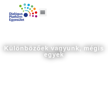
House of One – Európa egyik
legkreatívabb vallási
projektje