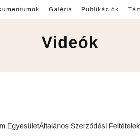
kumentumok
Galéria
Publikációk
Tá
Videók
rm Egyesület
Általános Szerződési Feltételek